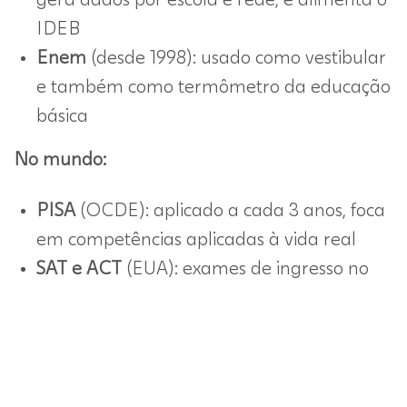
gera dados por escola e rede, e alimenta o
IDEB
Enem
(desde 1998): usado como vestibular
e também como termômetro da educação
básica
No mundo:
PISA
(OCDE): aplicado a cada 3 anos, foca
em competências aplicadas à vida real
SAT e ACT
(EUA): exames de ingresso no
ensino superior americano
TOEFL
: avaliação internacional de
proficiência em inglês
Todos esses exames utilizam a
Teoria de